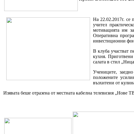
На 22.02.2017г. се
учител практическ
мотивацията им за
Оперативна програ
инвестиционни фон
В клуба участват пе
кухня. Приготвени
салата в стил „Ниц
Учениците, заедно
положените усилия
възхитени от кулин
Изявата беше отразена от местната кабелна телевизия „Нове ТВ