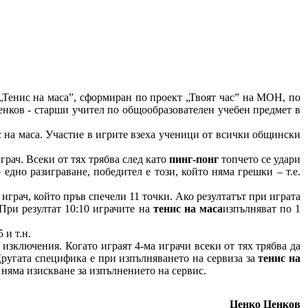
 „Тенис на маса”, сформиран по проект „Твоят час” на МОН, по
Ценков - старши учител по общообразователен учебен предмет в
 на маса. Участие в игрите взеха ученици от всички общински
грач. Всеки от тях трябва след като
пинг-понг
топчето се удари
о едно разиграване, победител е този, който няма грешки – т.е.
 играч, който пръв спечели 11 точки. Ако резултатът при играта
 При резултат 10:10 играчите на
тенис на маса
изпълняват по 1
 и т.н.
о изключения. К
огато играят 4-ма играчи всеки от тях трябва да
 Другата специфика е при изпълняването на сервиза за
тенис на
няма изискване за изпълнението на сервис.
Ценко Ценков