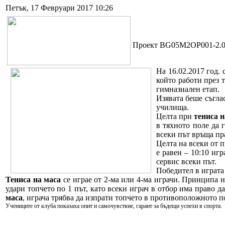
Петък, 17 Февруари 2017 10:26
Проект BG05M2OP001-2.00
На 16.02.2017 год.
който работи през 
гимназиален етап.
Изявата беше съгла
училища.
Целта при
тениса н
в тяхното поле да 
всеки път връща пр
Целта на всеки от п
е равен – 10:10 иг
сервис всеки път.
Победител в играта 
Тениса на маса
се играе от 2-ма или 4-ма играчи. Принципа н
удари топчето по 1 път, като всеки играч в отбор има право д
маса
, играча трябва да изпрати топчето в противоположното п
Учениците от клуба показаха опит и самочувствие, гарант за бъдещи успехи в спорта.