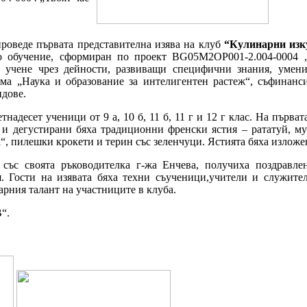
 проведе първата представителна изява на клуб
“Кулинарни из
о обучение, сформиран по проект BG05M2OP001-2.004-0004 
 учене чрез дейности, развиващи специфични знания, умени
ма „Наука и образование за интелигентен растеж“, съфинанс
дове.
тнадесет ученици от 9 а, 10 б, 11 б, 11 г и 12 г клас. На първ
 и дегустирани бяха традиционни френски ястия – рататуй, му
а“, пилешки крокети и терин със зеленчуци. Ястията бяха изложе
 със своята ръководителка г-жа Енчева, получиха поздравл
. Гости на изявата бяха техни съученици,учители и служител
арния талант на участниците в клуба.
“.