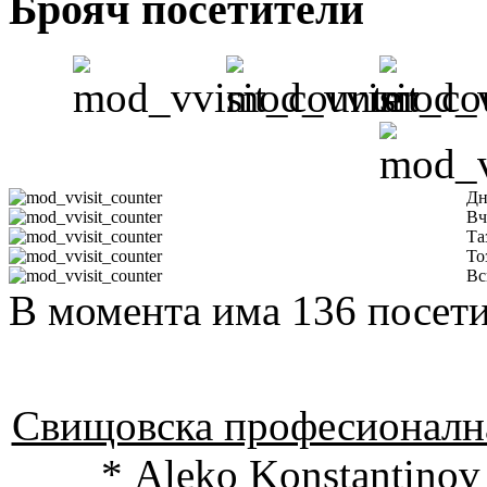
Брояч посетители
Дн
Вч
Та
То
Вс
В момента има 136 посети
Свищовска професионална
* Aleko Konstantinov 