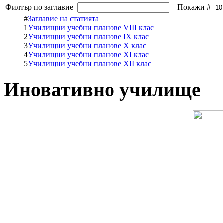
Филтър по заглавие
Покажи #
#
Заглавие на статията
1
Училищни учебни планове VIII клас
2
Училищни учебни планове IX клас
3
Училищни учебни планове X клас
4
Училищни учебни планове XI клас
5
Училищни учебни планове XII клас
Иновативно училище