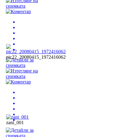
pic22_20080415_1972416062
zani_001