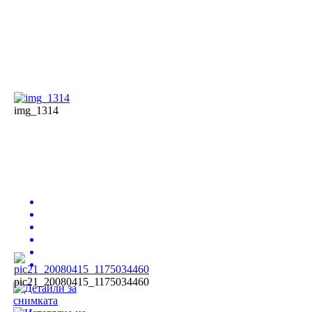
img_1314
pic21_20080415_1175034460