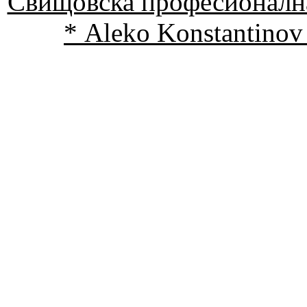
Свищовска професионална
* Aleko Konstantinov 