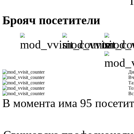
Брояч посетители
Дн
Вч
Та
То
Вс
В момента има 95 посетит