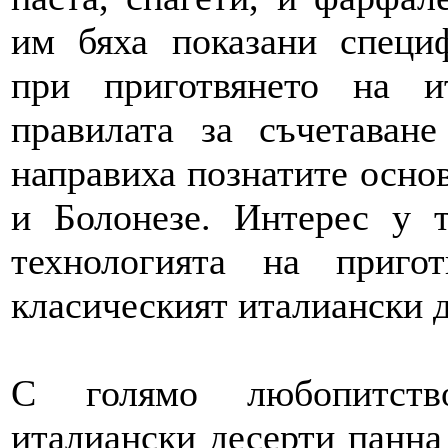
им бяха показани специ
при приготвянето на и
правилата за съчетаван
направиха познатите основ
и Болонезе. Интерес у т
технологията на приг
класическият италиански д
С голямо любопитство
италиански десерти панна