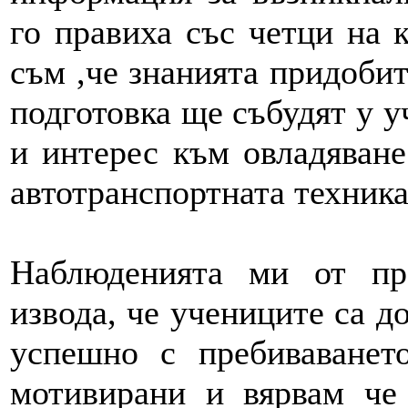
го правиха със четци на 
съм ,че знанията придоби
подготовка ще събудят у 
и интерес към овладяване
автотранспортната техника
Наблюденията ми от пр
извода, че учениците са д
успешно с пребиваване
мотивирани и вярвам че