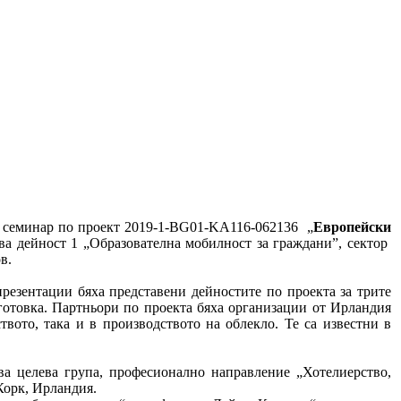
т семинар по проект 2019-1-BG01-KA116-062136 „
Европейски
ва дейност 1 „Образователна мобилност за граждани”, сектор
в.
резентации бяха представени дейностите по проекта за трите
готовка. Партньори по проекта бяха организации от Ирландия
ството, така и в производството на облекло. Те са известни в
а целева група, професионално направление „Хотелиерство,
Корк, Ирландия.