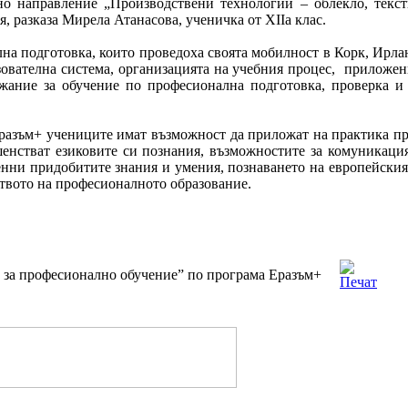
но направление „Производствени технологии – облекло, текс
, разказа Мирела Атанасова, ученичка от XIIа клас.
на подготовка, които проведоха своята мобилност в Корк, Ирл
азователна система, организацията на учебния процес, приложе
ание за обучение по професионална подготовка, проверка и 
разъм+ учениците имат възможност да приложат на практика при
енстват езиковите си познания, възможностите за комуникация 
енни придобитите знания и умения, познаването на европейския 
ството на професионалното образование.
 за професионално обучение” по програма Еразъм+