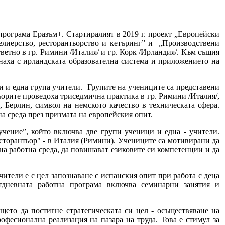
програма Еразъм+. Стартиралият в 2019 г. проект „Европейски
елиерство, ресторантьорство и кетъринг” и „Производствени
ветно в гр. Римини /Италия/ и гр. Корк /Ирландия/. Към същия
наха с ирландската образователна система и приложението на
и и една група учители. Групите на учениците са представени
орите проведоха триседмична практика в гр. Римини /Италия/,
, Берлин, символ на немското качество в техническата сфера.
на среда през призмата на европейския опит.
чение”, който включва две групи ученици и една - учители.
сторантьор" - в Италия (Римини). Учениците са мотивирани да
на работна среда, да повишават езиковите си компетенции и да
ители е с цел запознаване с испанския опит при работа с деца
тдневната работна програма включва семинарни занятия и
ето да постигне стратегическата си цел - осъществяване на
фесионална реализация на пазара на труда. Това е стимул за