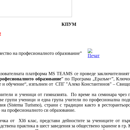
КПУМ
!
чество на професионалното образование”
разователната платформа MS TEAMS се проведе заключителния
професионалното образование
” по Програма „Еразъм+”, Ключо
 и обучение“, изпълнен от СПГ "Алеко Константинов" – Свищо
чители и ученици от гимназията. По време на семинара чрез п
две групи ученици и една група учители по професионална под
лия (Sistema Turismo), страни с традиции както в ресторантьор
о на професионалното си образование.
чка от XIб клас, представи дейностите за учениците от първ
дствена практика в шест заведения за обществено хранене в гр. 