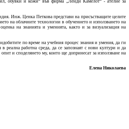
тил, обувки и кожи“ във фирма „Лейди Камелот“ - ателие за
андия. Инж. Ценка Петкова представи на присъстващите целите
нието на облачните технологии в обучението и използването на
оценка на знанията и уменията, както и за визуализация на
добитите по време на учебния процес знания и умения, да ги
в реална работна среда, да се запознаят с нови култури и да
опит и споделянето му, които ще допринесат за използване на
Елена Николаева