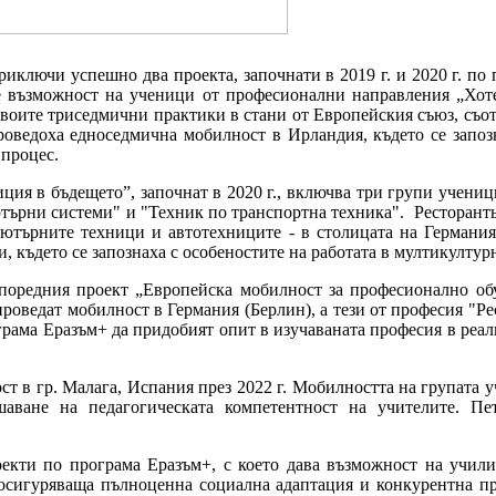
лючи успешно два проекта, започнати в 2019 г. и 2020 г. по 
де възможност на ученици от професионални направления „Хот
 своите триседмични практики в стани от Европейския съюз, съот
оведоха едноседмична мобилност в Ирландия, където се запоз
процес.
ия в бъдещето”, започнат в 2020 г., включва три групи учениц
търни системи" и "Техник по транспортна техника". Ресторанть
пютърните техници и автотехниците - в столицата на Германия
, където се запознаха с особеностите на работата в мултикултур
 поредния проект „Европейска мобилност за професионално обу
оведат мобилност в Германия (Берлин), а тези от професия "Ре
грама Еразъм+ да придобият опит в изучаваната професия в реал
 в гр. Малага, Испания през 2022 г. Мобилността на групата уч
аване на педагогическата компетентност на учителите. Пе
кти по програма Еразъм+, с което дава възможност на училищ
осигуряваща пълноценна социална адаптация и конкурентна про