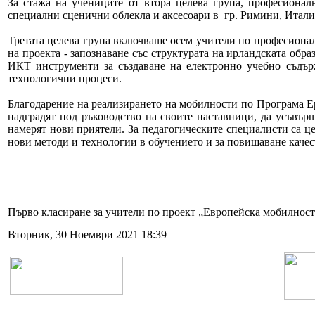
За стажа на учениците от втора целева група, професионал
специални сценични облекла и аксесоари в гр. Римини, Италия
Третата целева група включваше осем учители по професионал
на проекта - запознаване със структурата на ирландската обр
ИКТ инструменти за създаване на електронно учебно съдърж
технологични процеси.
Благодарение на реализирането на мобилности по Програма Е
надградят под ръководство на своите наставници, да усъвърш
намерят нови приятели. За педагогическите специалисти са ц
нови методи и технологии в обучението и за повишаване каче
Първо класиране за учители по проект „Европейска мобилност
Вторник, 30 Ноември 2021 18:39