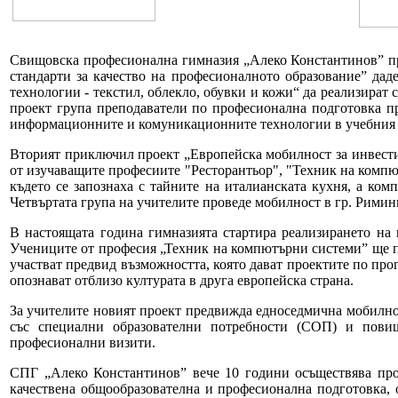
Свищовска професионална гимназия „Алеко Константинов” прик
стандарти за качество на професионалното образование” да
технологии - текстил, облекло, обувки и кожи“ да реализират
проект група преподаватели по професионална подготовка пр
информационните и комуникационните технологии в учебния 
Вторият приключил проект „Европейска мобилност за инвестиц
от изучаващите професиите "Ресторантьор", "Техник на компю
където се запознаха с тайните на италианската кухня, а ком
Четвъртата група на учителите проведе мобилност в гр. Римини
В настоящата година гимназията стартира реализирането на
Учениците от професия „Техник на компютърни системи” ще пр
участват предвид възможността, която дават проектите по про
опознават отблизо културата в друга европейска страна.
За учителите новият проект предвижда едноседмична мобилност
със специални образователни потребности (СОП) и повиш
професионални визити.
СПГ „Алеко Константинов” вече 10 години осъществява прое
качествена общообразователна и професионална подготовка, 