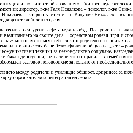
ституция и ползите от образованието. Екип от педагогически
аместник директор, г-жа Галя Недялкова – психолог, г-жа Сийка
 Николаева – старши учител и г-н Калушко Николаев – възпита
едвидените дейности за деня.
ве сесии с осигурени кафе - пауза и обяд. По време на първат
ри възпитанието на своите деца. Посредством ролеви игри и спод
ха към кои от тях отнасят себе си като родители и се опитаха д
 Тема на втората сесия беше безконфликтно общуване „дете – ро
ни комуникативни техники за безконфликтно общуване. Разглед
ки бяха единодушни, че наличието на правила в семейството 
еформален разговор поговорихме за ползите от професионалното
ствието между родители и училищна общност, допринесе за вкл
върху образователната интеграция на децата.