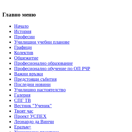
Главно меню
Начало
История
Професии
Училищни учебни планове
Графици
Колектив
Общежитие
Професионално образование
Професионално обучение по ОП РЧР
Важни връзки
Предстоящи събития
Последни новини
Училищно настоятелство
Галерия
СПГ ТВ
Вестник "Ученик"
Твоят час
Проект УСПЕХ
Леонардо да Винчи
Еразъм+