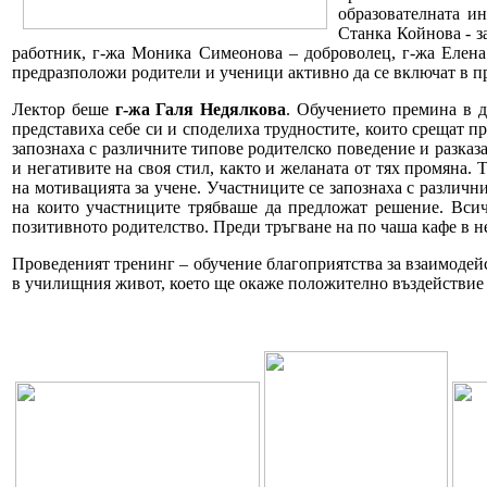
образователната ин
Станка Койнова - з
работник, г-жа Моника Симеонова – доброволец, г-жа Елена
предразположи родители и ученици активно да се включат в пр
Лектор беше
г-жа Галя Недялкова
. Обучението премина в д
представиха себе си и споделиха трудностите, които срещат п
запознаха с различните типове родителско поведение и разказа
и негативите на своя стил, както и желаната от тях промяна.
на мотивацията за учене. Участниците се запознаха с различ
на които участниците трябваше да предложат решение. Всич
позитивното родителство. Преди тръгване на по чаша кафе в н
Проведеният тренинг – обучение благоприятства за взаимодей
в училищния живот, което ще окаже положително въздействие 