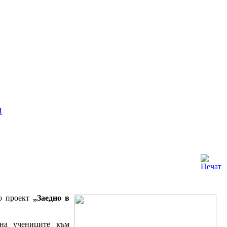
Я
по проект
„Заедно в
 на учениците към