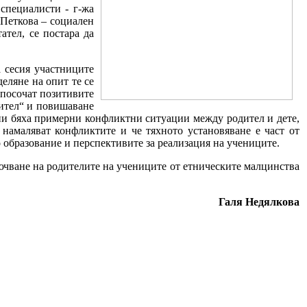
 специалисти - г-жа
 Петкова – социален
тел, се постара да
а сесия участниците
еляне на опит те се
а посочат позитивите
дител“ и повишаване
ани бяха примерни конфликтни ситуации между родител и дете,
намаляват конфликтите и че тяхното установяване е част от
 образование и перспективите за реализация на учениците.
ючване на родителите на учениците от етническите малцинства
Галя Недялкова