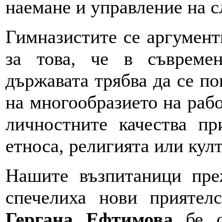
наемане и управление на с
Гимназистите се аргумент
за това, че в съвреме
държавата трябва да се п
на многообразието на рабо
личностните качества пр
етноса, религията или култ
Нашите възпитаници пре
спечелиха нови приятел
Гергана Ефтимова
бе о