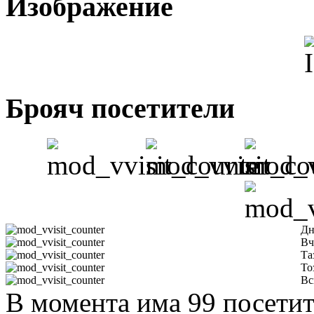
Изображение
Брояч посетители
Дн
Вч
Та
То
Вс
В момента има 99 посетит